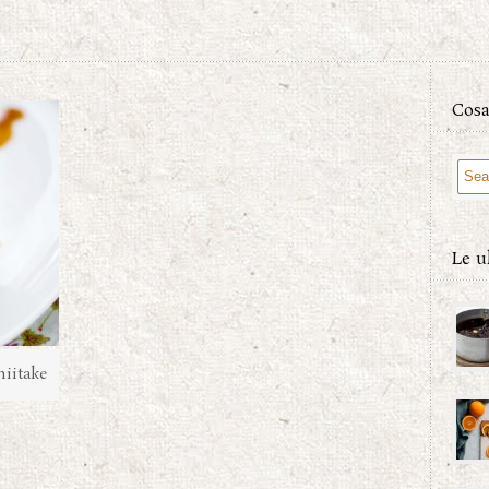
Cosa
Le u
hiitake