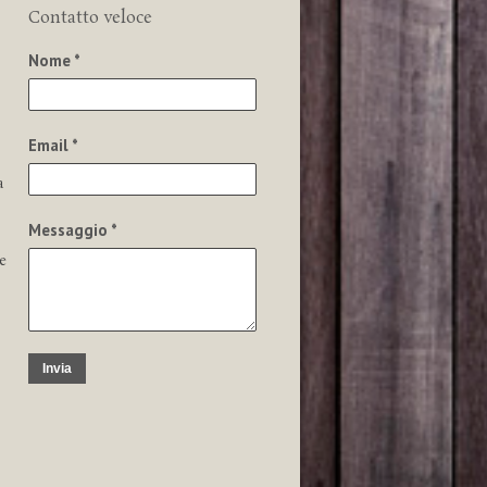
Contatto veloce
Nome *
Email *
a
Messaggio *
e
Invia