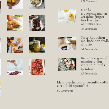
221 Comments
E se la
riproponiamo in
versione finger
food? + The
winners are....
76 Comments
Tarte Robuchon
morbida con froll
all'olio
66 Comments
Biscotti vegani all
mandorle con
ripieno di mela
speziata
62 Comments
Mini quiche con prosciutto cotto
e radicchi spontanei
60 Comments