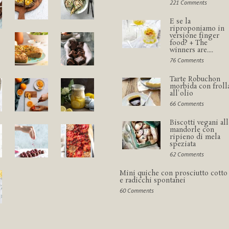
221 Comments
E se la
riproponiamo in
versione finger
food? + The
winners are....
76 Comments
Tarte Robuchon
morbida con froll
all'olio
66 Comments
Biscotti vegani all
mandorle con
ripieno di mela
speziata
62 Comments
Mini quiche con prosciutto cotto
e radicchi spontanei
60 Comments