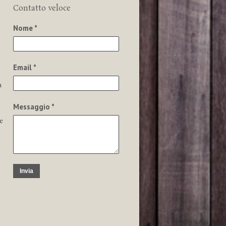
Contatto veloce
Nome *
Email *
a
Messaggio *
e
Invia