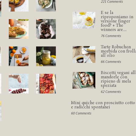
221 Comments
E se la
riproponiamo in
versione finger
food? + The
winners are....
76 Comments
Tarte Robuchon
morbida con froll
all'olio
66 Comments
Biscotti vegani all
mandorle con
ripieno di mela
speziata
62 Comments
Mini quiche con prosciutto cotto
e radicchi spontanei
60 Comments