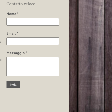
Contatto veloce
Nome *
Email *
a
Messaggio *
e
Invia