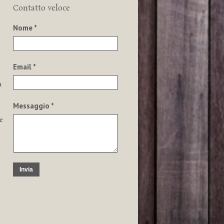
Contatto veloce
Nome *
Email *
a
Messaggio *
e
Invia