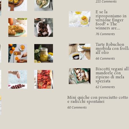
221 Comments
E se la
riproponiamo in
versione finger
food? + The
winners are....
76 Comments
Tarte Robuchon
morbida con froll
all'olio
66 Comments
Biscotti vegani all
mandorle con
ripieno di mela
speziata
62 Comments
Mini quiche con prosciutto cotto
e radicchi spontanei
60 Comments