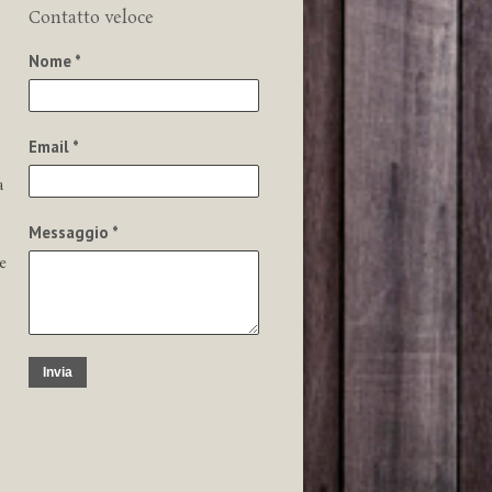
Contatto veloce
Nome *
Email *
a
Messaggio *
e
Invia