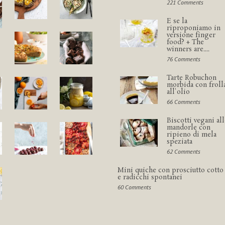
221 Comments
E se la
riproponiamo in
versione finger
food? + The
winners are....
76 Comments
Tarte Robuchon
morbida con froll
all'olio
66 Comments
Biscotti vegani all
mandorle con
ripieno di mela
speziata
62 Comments
Mini quiche con prosciutto cotto
e radicchi spontanei
60 Comments