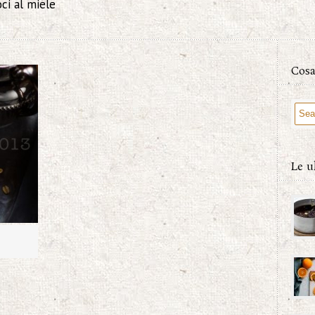
oci al miele
Cosa
Le u