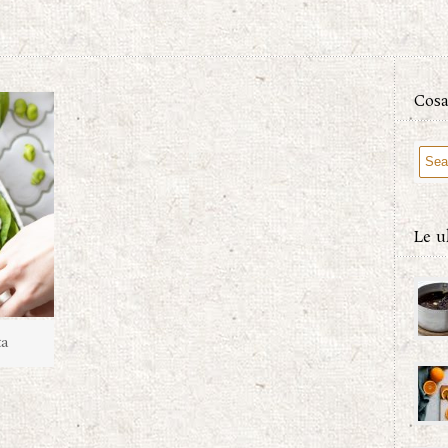
Cosa
Le u
ta