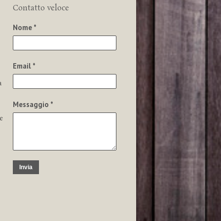
Contatto veloce
Nome *
Email *
a
Messaggio *
e
Invia