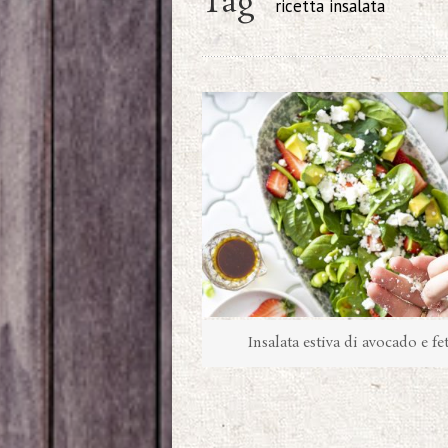
Tag
ricetta insalata
Insalata estiva di avocado e fe