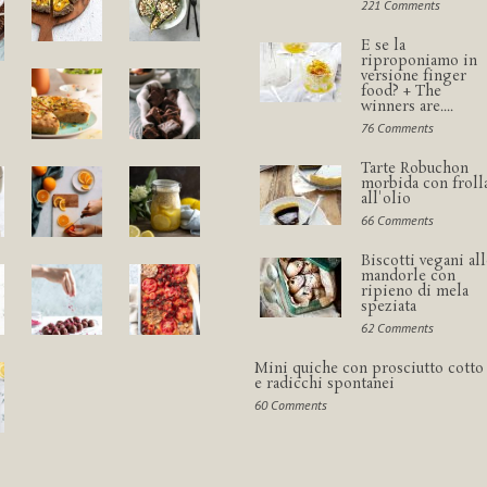
221 Comments
E se la
riproponiamo in
versione finger
food? + The
winners are....
76 Comments
Tarte Robuchon
morbida con froll
all'olio
66 Comments
Biscotti vegani all
mandorle con
ripieno di mela
speziata
62 Comments
Mini quiche con prosciutto cotto
e radicchi spontanei
60 Comments