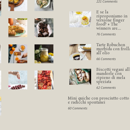
221 Comments
E se la
riproponiamo in
versione finger
food? + The
winners are....
76 Comments
Tarte Robuchon
morbida con froll
all'olio
66 Comments
Biscotti vegani all
mandorle con
ripieno di mela
speziata
62 Comments
Mini quiche con prosciutto cotto
e radicchi spontanei
60 Comments