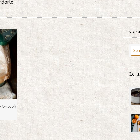
ndorle
Cosa
Le u
pieno di