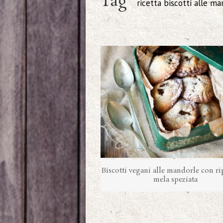
Tag
ricetta biscotti alle ma
Biscotti vegani alle mandorle con ri
mela speziata