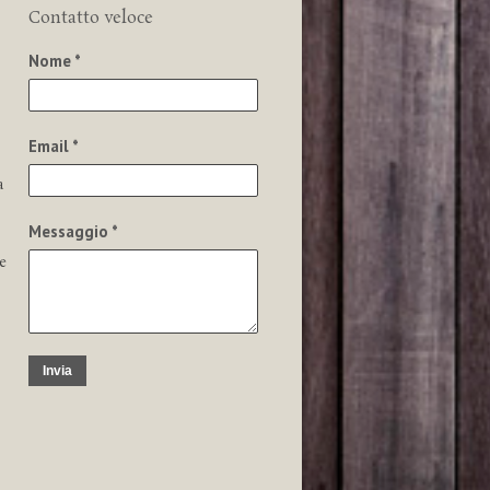
Contatto veloce
Nome *
Email *
a
Messaggio *
e
Invia