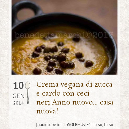
10
Crema vegana di zucca
e cardo con ceci
GEN
neri|Anno nuovo… casa
2014
nuova!
[audiotube id=”lbSOLBMUvIE”] Lo so, lo so