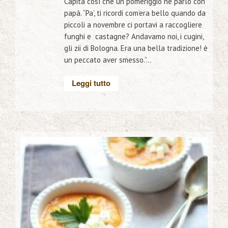
Capita così che un pomeriggio ne parlo con
papà. “Pa’, ti ricordi com’era bello quando da
piccoli a novembre ci portavi a raccogliere
funghi e castagne? Andavamo noi, i cugini,
gli zii di Bologna. Era una bella tradizione! è
un peccato aver smesso.”...
Leggi tutto