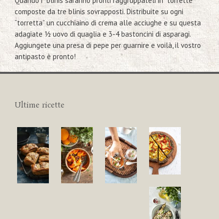
Quando i blinis saranno pronti raggruppateli in “torrette”
composte da tre blinis sovrapposti. Distribuite su ogni
“torretta” un cucchiaino di crema alle acciughe e su questa
adagiate ½ uovo di quaglia e 3-4 bastoncini di asparagi.
Aggiungete una presa di pepe per guarnire e voilà, il vostro
antipasto è pronto!
Ultime ricette