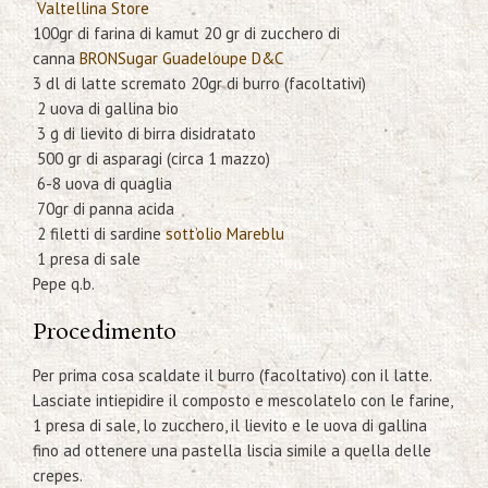
Valtellina Store
100gr di farina di kamut 20 gr di zucchero di
canna
BRONSugar Guadeloupe D&C
3 dl di latte scremato 20gr di burro (facoltativi)
2 uova di gallina bio
3 g di lievito di birra disidratato
500 gr di asparagi (circa 1 mazzo)
6-8 uova di quaglia
70gr di panna acida
2 filetti di sardine
sott’olio Mareblu
1 presa di sale
Pepe q.b.
Procedimento
Per prima cosa scaldate il burro (facoltativo) con il latte.
Lasciate intiepidire il composto e mescolatelo con le farine,
1 presa di sale, lo zucchero, il lievito e le uova di gallina
fino ad ottenere una pastella liscia simile a quella delle
crepes.