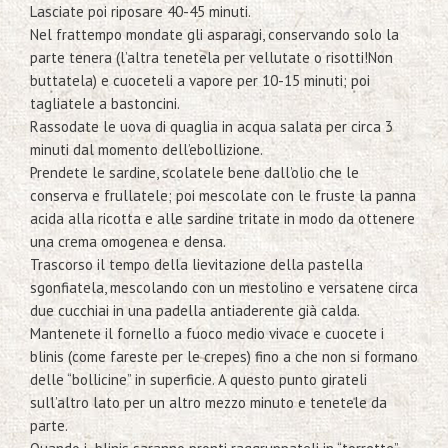
Lasciate poi riposare 40-45 minuti.
Nel frattempo mondate gli asparagi, conservando solo la
parte tenera (l’altra tenetela per vellutate o risotti!Non
buttatela) e cuoceteli a vapore per 10-15 minuti; poi
tagliatele a bastoncini.
Rassodate le uova di quaglia in acqua salata per circa 3
minuti dal momento dell’ebollizione.
Prendete le sardine, scolatele bene dall’olio che le
conserva e frullatele; poi mescolate con le fruste la panna
acida alla ricotta e alle sardine tritate in modo da ottenere
una crema omogenea e densa.
Trascorso il tempo della lievitazione della pastella
sgonfiatela, mescolando con un mestolino e versatene circa
due cucchiai in una padella antiaderente già calda.
Mantenete il fornello a fuoco medio vivace e cuocete i
blinis (come fareste per le crepes) fino a che non si formano
delle “bollicine” in superficie. A questo punto girateli
sull’altro lato per un altro mezzo minuto e tenetele da
parte.